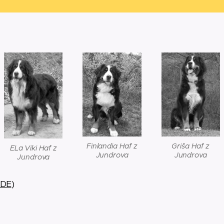
Griša Haf z
Finlandia Haf z
ELa Viki Haf z
Jundrova
Jundrova
Jundrova
ZDE
)