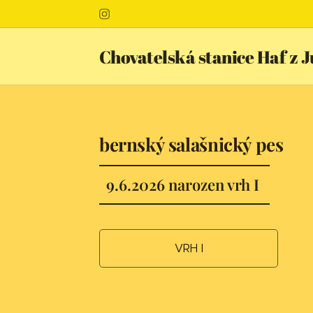
Chovatelská stanice Haf z 
bernský salašnický pes
9.6.2026 narozen vrh I
VRH I