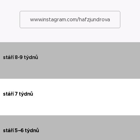
www.instagram.com/hafzjundrova
stáří 8-9 týdnů
stáří 7 týdnů
stáří 5–6 týdnů