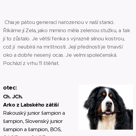
Chia je pátou generací narozenou v naší stanici.
Říkáme jí Zela, jako mimino měla zelenou stužku, a tak
jí to zůstalo. Je větší fenka s výrazně silnou kostrou,
což jí neubírá na mrštnosti. Její předností je tmavší
oko a dobře nesený ocas. Je velmi společenská.
Pochází z vrhu 11 štěňat.
otec:
Ch. JCh.
Arko z Labského zátiší
Rakouský junior šampion a
šampion, Slovenský junior
šampion a šampion, BOS,