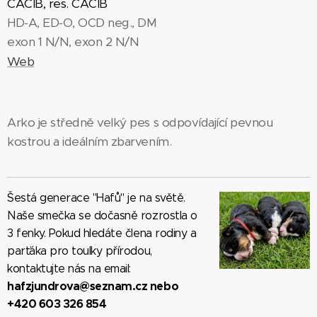
CACIB, res. CACIB
HD-A, ED-O, OCD neg., DM
exon 1 N/N, exon 2 N/N
Web
Arko je středně velký pes s odpovídající pevnou
kostrou a ideálním zbarvením.
Šestá generace "Hafů" je na světě.
Naše smečka se dočasně rozrostla o
3 fenky. Pokud hledáte člena rodiny a
parťáka pro toulky přírodou,
kontaktujte nás na email:
hafzjundrova@seznam.cz nebo
+420 603 326 854